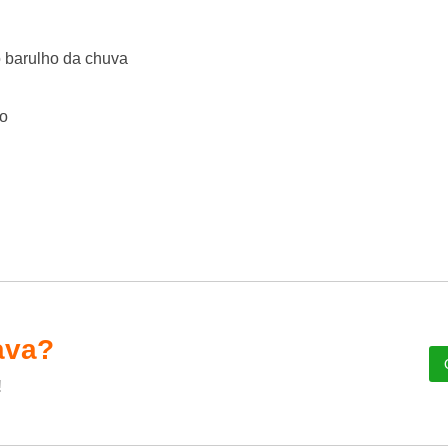
o barulho da chuva
ão
ava?
!