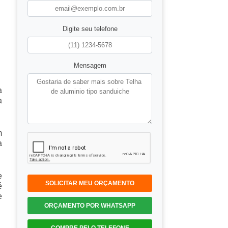
Digite seu telefone
Mensagem
a
a
m
a
e
SOLICITAR MEU ORÇAMENTO
é
e
ORÇAMENTO POR WHATSAPP