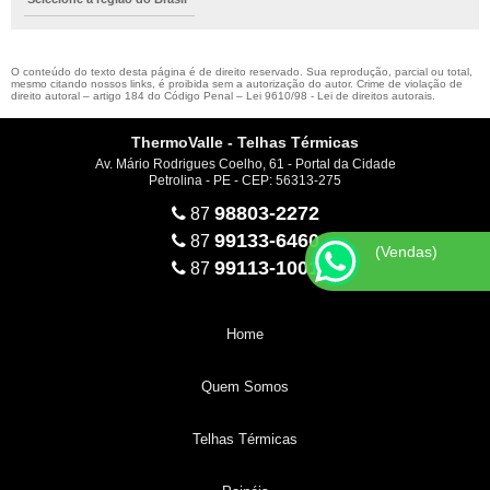
O conteúdo do texto desta página é de direito reservado. Sua reprodução, parcial ou total,
mesmo citando nossos links, é proibida sem a autorização do autor. Crime de violação de
direito autoral – artigo 184 do Código Penal –
Lei 9610/98 - Lei de direitos autorais
.
ThermoValle - Telhas Térmicas
Av. Mário Rodrigues Coelho, 61 - Portal da Cidade
Petrolina - PE - CEP: 56313-275
98803-2272
87
99133-6460
87
(Vendas)
99113-1001
87
Home
Quem Somos
Telhas Térmicas