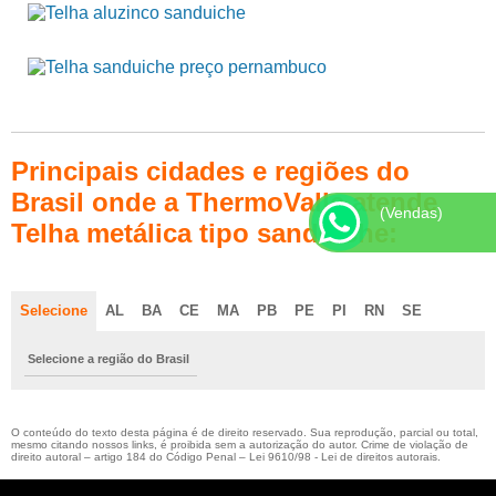
Principais cidades e regiões do
Brasil onde a ThermoValle atende
(Vendas)
Telha metálica tipo sanduiche:
Selecione
AL
BA
CE
MA
PB
PE
PI
RN
SE
Selecione a região do Brasil
O conteúdo do texto desta página é de direito reservado. Sua reprodução, parcial ou total,
mesmo citando nossos links, é proibida sem a autorização do autor. Crime de violação de
direito autoral – artigo 184 do Código Penal –
Lei 9610/98 - Lei de direitos autorais
.