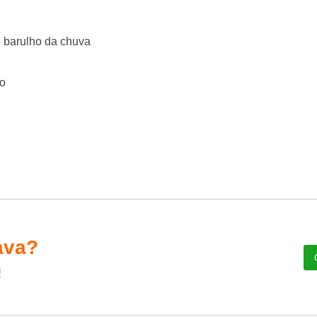
o barulho da chuva
ão
ava?
!