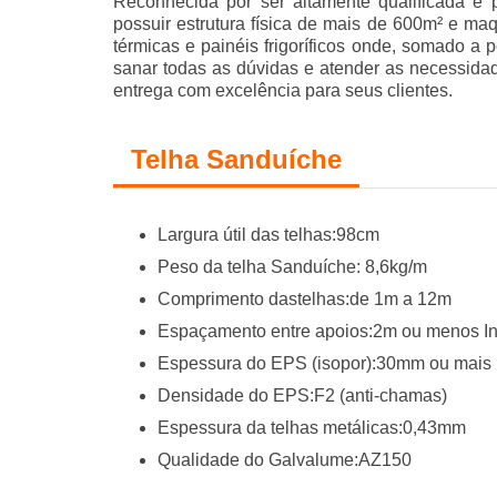
Reconhecida por ser altamente qualificada e 
possuir estrutura física de mais de 600m² e ma
térmicas e painéis frigoríficos onde, somado a
sanar todas as dúvidas e atender as necessidad
entrega com excelência para seus clientes.
Telha Sanduíche
Largura útil das telhas:98cm
Peso da telha Sanduíche: 8,6kg/m
Comprimento dastelhas:de 1m a 12m
Espaçamento entre apoios:2m ou menos In
Espessura do EPS (isopor):30mm ou mais
Densidade do EPS:F2 (anti-chamas)
Espessura da telhas metálicas:0,43mm
Qualidade do Galvalume:AZ150