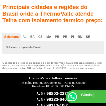
Principais cidades e regiões do
Brasil onde a ThermoValle atende
Telha com isolamento termico preço:
Selecione
AL
BA
CE
MA
PB
PE
PI
RN
SE
Selecione a região do Brasil
O conteúdo do texto desta página é de direito reservado. Sua reprodução, parcial ou total,
mesmo citando nossos links, é proibida sem a autorização do autor. Crime de violação de
direito autoral – artigo 184 do Código Penal –
Lei 9610/98 - Lei de direitos autorais
.
ThermoValle - Telhas Térmicas
Av. Mário Rodrigues Coelho, 61 - Portal da Cidade
Petrolina - PE - CEP: 56313-275
98803-2272
87
(Vendas)
99133-6460
87
99113-1001
87